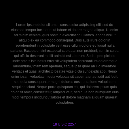
Lorem ipsum dolor sit amet, consectetur adipiscing elit, sed do
eiusmod tempor incididunt ut labore et dolore magna aliqua. Ut enim
ad minim veniam, quis nostrud exercitation ullamco laboris nisi ut
aliquip ex ea commodo consequat. Duis aute irure dolor in
reprehenderit in voluptate velit esse cillum dolore eu fugiat nulla
pariatur. Excepteur sint occaecat cupidatat non proident, sunt in culpa
qui officia deserunt mollit anim id est laborum. Sed ut perspiciatis
unde omnis iste natus error sit voluptatem accusantium doloremque
laudantium, totam rem aperiam, eaque ipsa quae ab illo inventore
veritatis et quasi architecto beatae vitae dicta sunt explicabo. Nemo
enim ipsam voluptatem quia voluptas sit aspernatur aut odit aut fugit,
sed quia consequuntur magni dolores eos qui ratione voluptatem
sequi nesciunt. Neque porro quisquam est, qui dolorem ipsum quia
dolor sit amet, consectetur, adipisci velit, sed quia non numquam eius
modi tempora incidunt ut labore et dolore magnam aliquam quaerat
voluptatem.
18 U.S.C 2257