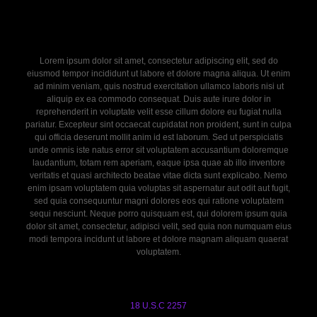
Lorem ipsum dolor sit amet, consectetur adipiscing elit, sed do
eiusmod tempor incididunt ut labore et dolore magna aliqua. Ut enim
ad minim veniam, quis nostrud exercitation ullamco laboris nisi ut
aliquip ex ea commodo consequat. Duis aute irure dolor in
reprehenderit in voluptate velit esse cillum dolore eu fugiat nulla
pariatur. Excepteur sint occaecat cupidatat non proident, sunt in culpa
qui officia deserunt mollit anim id est laborum. Sed ut perspiciatis
unde omnis iste natus error sit voluptatem accusantium doloremque
laudantium, totam rem aperiam, eaque ipsa quae ab illo inventore
veritatis et quasi architecto beatae vitae dicta sunt explicabo. Nemo
enim ipsam voluptatem quia voluptas sit aspernatur aut odit aut fugit,
sed quia consequuntur magni dolores eos qui ratione voluptatem
sequi nesciunt. Neque porro quisquam est, qui dolorem ipsum quia
dolor sit amet, consectetur, adipisci velit, sed quia non numquam eius
modi tempora incidunt ut labore et dolore magnam aliquam quaerat
voluptatem.
18 U.S.C 2257