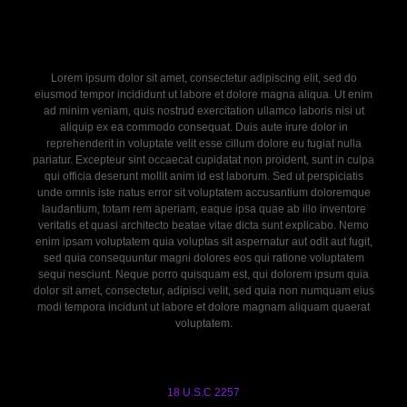
Lorem ipsum dolor sit amet, consectetur adipiscing elit, sed do
eiusmod tempor incididunt ut labore et dolore magna aliqua. Ut enim
ad minim veniam, quis nostrud exercitation ullamco laboris nisi ut
aliquip ex ea commodo consequat. Duis aute irure dolor in
reprehenderit in voluptate velit esse cillum dolore eu fugiat nulla
pariatur. Excepteur sint occaecat cupidatat non proident, sunt in culpa
qui officia deserunt mollit anim id est laborum. Sed ut perspiciatis
unde omnis iste natus error sit voluptatem accusantium doloremque
laudantium, totam rem aperiam, eaque ipsa quae ab illo inventore
veritatis et quasi architecto beatae vitae dicta sunt explicabo. Nemo
enim ipsam voluptatem quia voluptas sit aspernatur aut odit aut fugit,
sed quia consequuntur magni dolores eos qui ratione voluptatem
sequi nesciunt. Neque porro quisquam est, qui dolorem ipsum quia
dolor sit amet, consectetur, adipisci velit, sed quia non numquam eius
modi tempora incidunt ut labore et dolore magnam aliquam quaerat
voluptatem.
18 U.S.C 2257