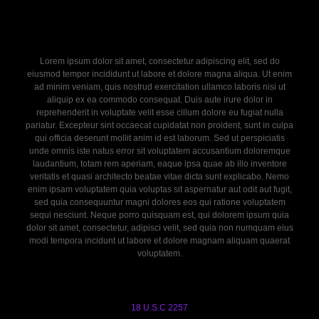
Lorem ipsum dolor sit amet, consectetur adipiscing elit, sed do
eiusmod tempor incididunt ut labore et dolore magna aliqua. Ut enim
ad minim veniam, quis nostrud exercitation ullamco laboris nisi ut
aliquip ex ea commodo consequat. Duis aute irure dolor in
reprehenderit in voluptate velit esse cillum dolore eu fugiat nulla
pariatur. Excepteur sint occaecat cupidatat non proident, sunt in culpa
qui officia deserunt mollit anim id est laborum. Sed ut perspiciatis
unde omnis iste natus error sit voluptatem accusantium doloremque
laudantium, totam rem aperiam, eaque ipsa quae ab illo inventore
veritatis et quasi architecto beatae vitae dicta sunt explicabo. Nemo
enim ipsam voluptatem quia voluptas sit aspernatur aut odit aut fugit,
sed quia consequuntur magni dolores eos qui ratione voluptatem
sequi nesciunt. Neque porro quisquam est, qui dolorem ipsum quia
dolor sit amet, consectetur, adipisci velit, sed quia non numquam eius
modi tempora incidunt ut labore et dolore magnam aliquam quaerat
voluptatem.
18 U.S.C 2257